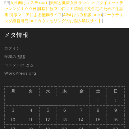
PR|
女性向けエステ.com
|
美容と健康女性ランキング
|
ダイエットチ
ャレンジ１００日
|
健康に役立つ口コミ情報
|
注文住宅のための用語
集
|
健康マニアによる無病ライフ
|
AGAお悩み相談.com
|
マーケティ
ング経営研究.net
|
カウンセリングのお悩み解決サイト
|
メタ情報
ログイン
投稿の
RSS
コメントの
RSS
WordPress.org
月
火
水
木
金
土
日
1
2
3
4
5
6
7
8
9
10
11
12
13
14
15
16